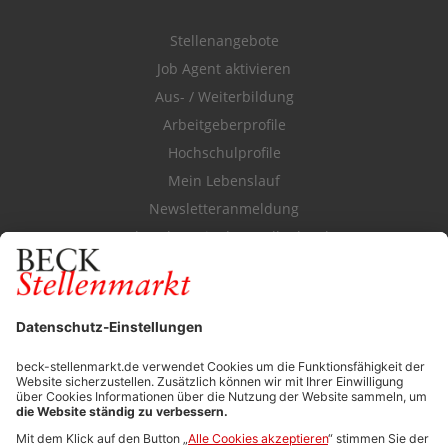
Stellenangebote
Job Agent aktivieren
Aus- / Weiterbildung
Arbeitgeberprofile
Hochschulprofile
Mein Lebenslauf
Newsletteranmeldung
Durchsuchen Sie den Stellenkatalog
FÜR ARBEITGEBER
Stellenmarktpreise
Anzeigen-AGB
Media-Daten
Newsletteranmeldung
Produktübersicht