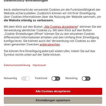
Stellenmarktpreise
Anzeigen-AGB
Media-Daten
Newsletteranmeldung
Produktübersicht
ALLGEMEIN
FAQs
Impressum
Datenschutz
Nutzungsbedingungen
Stellenangebote C.H.BECK
C.H.BECK Literatur-Sachbuch-Wissenschaft