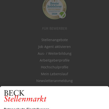
FÜR BEWERBER
Stellenangebote
Job Agent aktivieren
Aus- / Weiterbildung
Arbeitgeberprofile
Hochschulprofile
Mein Lebenslauf
Newsletteranmeldung
Durchsuchen Sie den Stellenkatalog
FÜR ARBEITGEBER