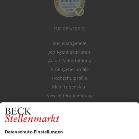
FÜR BEWERBER
Stellenangebote
Job Agent aktivieren
Aus- / Weiterbildung
Arbeitgeberprofile
Hochschulprofile
Mein Lebenslauf
Newsletteranmeldung
Durchsuchen Sie den Stellenkatalog
FÜR ARBEITGEBER
Stellenmarktpreise