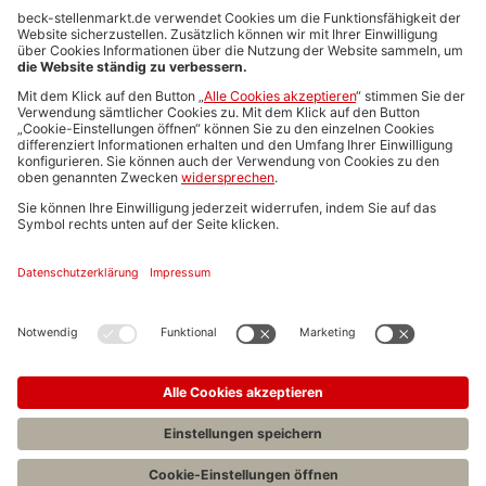
Anzeigen-AGB
Media-Daten
Newsletteranmeldung
Produktübersicht
ALLGEMEIN
FAQs
Impressum
Datenschutz
Nutzungsbedingungen
Stellenangebote C.H.BECK
C.H.BECK Literatur-Sachbuch-Wissenschaft