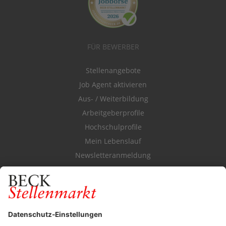
FÜR BEWERBER
Stellenangebote
Job Agent aktivieren
Aus- / Weiterbildung
Arbeitgeberprofile
Hochschulprofile
Mein Lebenslauf
Newsletteranmeldung
Durchsuchen Sie den Stellenkatalog
FÜR ARBEITGEBER
Stellenmarktpreise