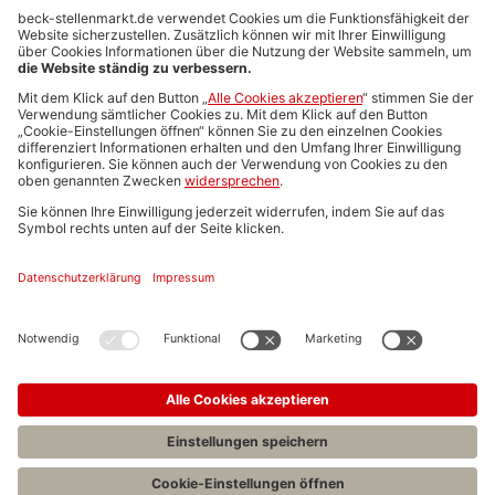
Anzeigen-AGB
Media-Daten
Newsletteranmeldung
Produktübersicht
ALLGEMEIN
FAQs
Impressum
Datenschutz
Nutzungsbedingungen
Stellenangebote C.H.BECK
C.H.BECK Literatur-Sachbuch-Wissenschaft