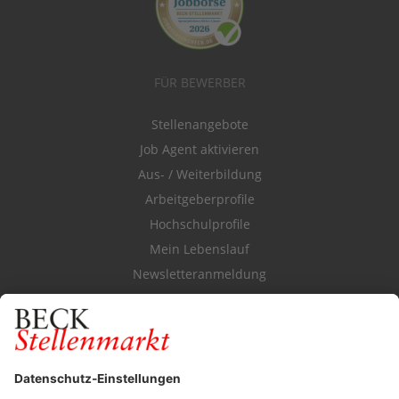
FÜR BEWERBER
Stellenangebote
Job Agent aktivieren
Aus- / Weiterbildung
Arbeitgeberprofile
Hochschulprofile
Mein Lebenslauf
Newsletteranmeldung
Durchsuchen Sie den Stellenkatalog
FÜR ARBEITGEBER
Stellenmarktpreise