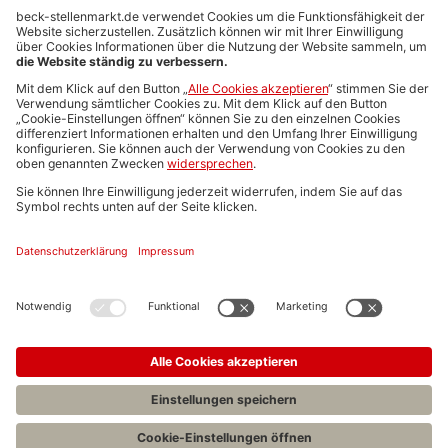
Anzeigen-AGB
Media-Daten
Newsletteranmeldung
Produktübersicht
ALLGEMEIN
FAQs
Impressum
Datenschutz
Nutzungsbedingungen
Stellenangebote C.H.BECK
C.H.BECK Literatur-Sachbuch-Wissenschaft