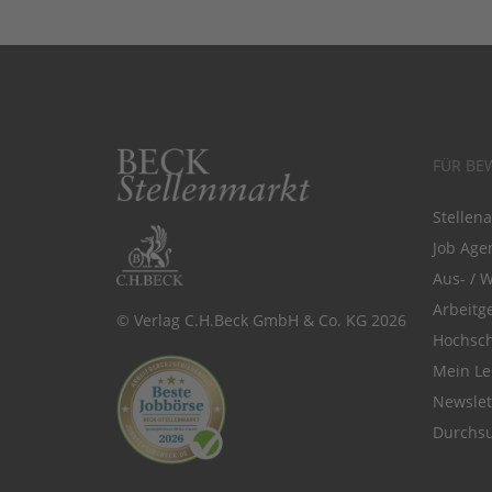
FÜR BE
Stellen
Job Agen
Aus- / 
Arbeitg
© Verlag C.H.Beck GmbH & Co. KG 2026
Hochsch
Mein Le
Newsle
Durchsu