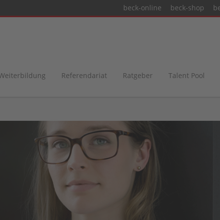
beck-online
beck-shop
b
 Weiterbildung
Referendariat
Ratgeber
Talent Pool