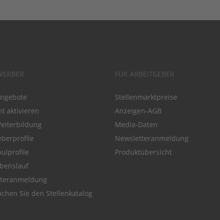
WERBER
FÜR ARBEITGEBER
angebote
Stellenmarktpreise
t aktivieren
Anzeigen-AGB
Weiterbildung
Media-Daten
eberprofile
Newsletteranmeldung
ulprofile
Produktübersicht
benslauf
tteranmeldung
chen Sie den Stellenkatalog