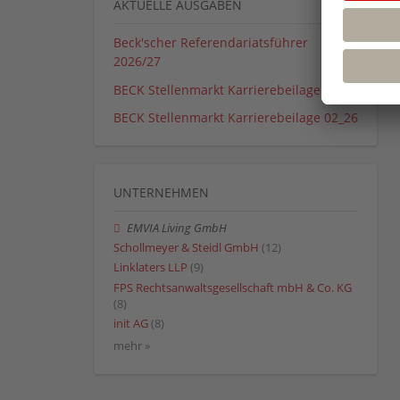
AKTUELLE AUSGABEN
Beck'scher Referendariatsführer
2026/27
BECK Stellenmarkt Karrierebeilage 01_26
BECK Stellenmarkt Karrierebeilage 02_26
UNTERNEHMEN
EMVIA Living GmbH
Schollmeyer & Steidl GmbH
(12)
Linklaters LLP
(9)
FPS Rechtsanwaltsgesellschaft mbH & Co. KG
(8)
init AG
(8)
mehr »