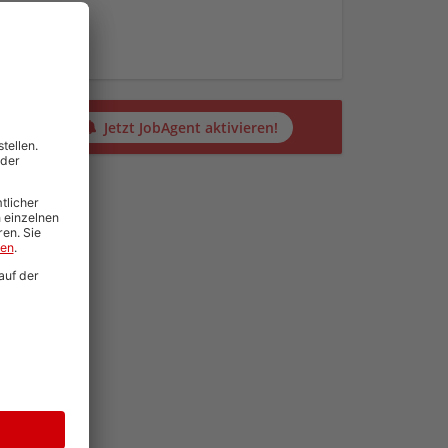
en
alten?
Jetzt JobAgent aktivieren!