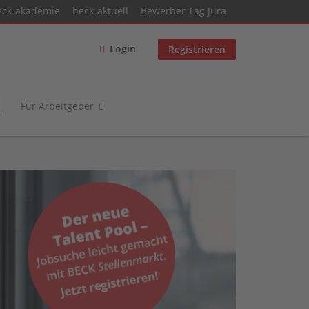
eck-akademie
beck-aktuell
Bewerber Tag Jura
Login
Registrieren
Für Arbeitgeber