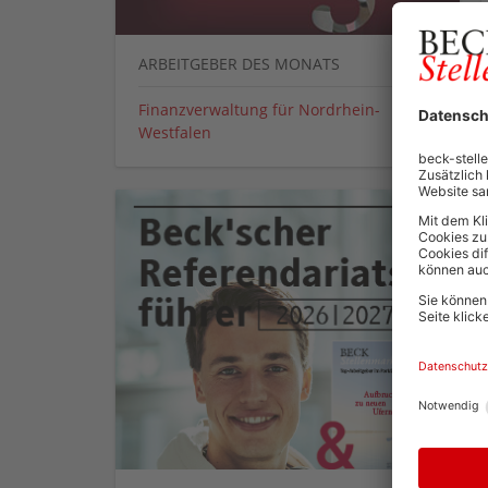
ARBEITGEBER DES MONATS
Finanzverwaltung für Nordrhein-
Westfalen