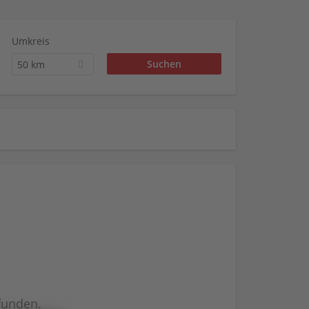
Umkreis
50 km
efunden.