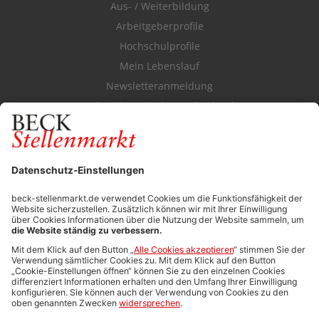
Aus- / Weiterbildung
Arbeitgeberprofile
Hochschulprofile
Mein Lebenslauf
Newsletteranmeldung
Durchsuchen Sie den Stellenkatalog
FÜR ARBEITGEBER
Stellenmarktpreise
Anzeigen-AGB
Media-Daten
Newsletteranmeldung
Produktübersicht
ALLGEMEIN