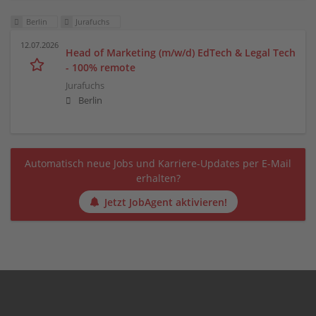
Berlin
Jurafuchs
12.07.2026
Head of Marketing (m/w/d) EdTech & Legal Tech
- 100% remote
Jurafuchs
Berlin
Automatisch neue Jobs und Karriere-Updates per E-Mail
erhalten?
Jetzt JobAgent aktivieren!