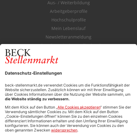
Aus- / Weiterbildung
Arbeitgeberprofile
Hochschulprofile
Mein Lebenslauf
Newsletteranmeldung
Durchsuchen Sie den Stellenkatalog
FÜR ARBEITGEBER
Stellenmarktpreise
Anzeigen-AGB
Media-Daten
Newsletteranmeldung
Produktübersicht
ALLGEMEIN