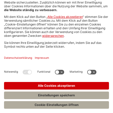
Media-Daten
Newsletteranmeldung
Produktübersicht
ALLGEMEIN
FAQs
Impressum
Datenschutz
Nutzungsbedingungen
Stellenangebote C.H.BECK
C.H.BECK Literatur-Sachbuch-Wissenschaft
Entwickelt durch
Jobiqo