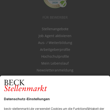
FÜR BEWERBER
Stellenangebote
Job Agent aktivieren
Aus- / Weiterbildung
Arbeitgeberprofile
Hochschulprofile
Mein Lebenslauf
Newsletteranmeldung
Durchsuchen Sie den Stellenkatalog
FÜR ARBEITGEBER
Stellenmarktpreise
Anzeigen-AGB