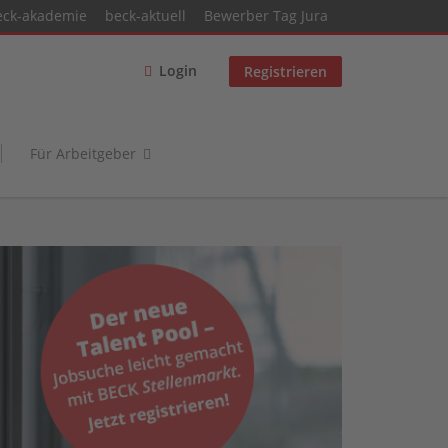
eck-akademie
beck-aktuell
Bewerber Tag Jura
Login
Registrieren
Für Arbeitgeber