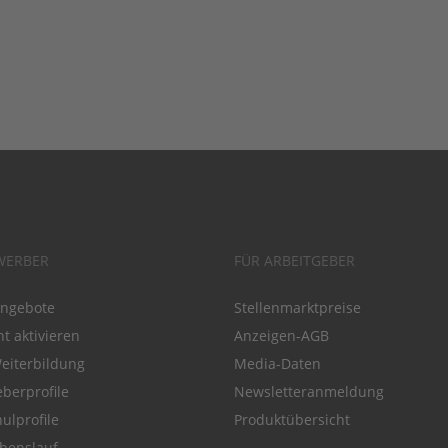
WERBER
FÜR ARBEITGEBER
angebote
Stellenmarktpreise
t aktivieren
Anzeigen-AGB
Weiterbildung
Media-Daten
eberprofile
Newsletteranmeldung
ulprofile
Produktübersicht
benslauf