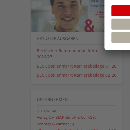
AKTUELLE AUSGABEN
Beck'scher Referendariatsführer
2026/27
BECK Stellenmarkt Karrierebeilage 01_26
BECK Stellenmarkt Karrierebeilage 02_26
UNTERNEHMEN
CANCOM
Verlag C.H.BECK GmbH & Co. KG
(6)
Sonntag & Partner
(5)