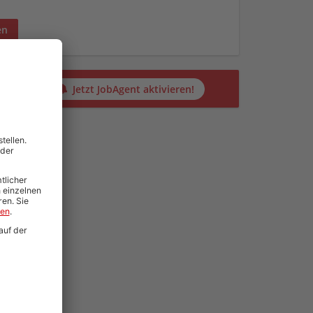
en
alten?
Jetzt JobAgent aktivieren!