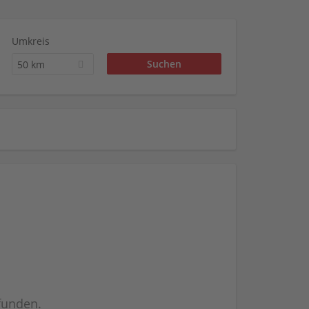
Umkreis
50 km
efunden.