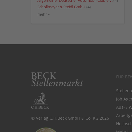
Allgemeiner Deutscher Automobil-Club e.V.
(4)
Schollmeyer & Steidl GmbH
(4)
mehr »
FÜR BE
Stellen
Job Agen
Aus- / 
Arbeitg
© Verlag C.H.Beck GmbH & Co. KG 2026
Hochsch
Mein Le