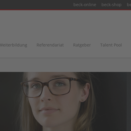
beck-online
beck-shop
b
 Weiterbildung
Referendariat
Ratgeber
Talent Pool