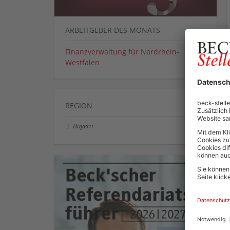
ARBEITGEBER DES MONATS
Finanzverwaltung für Nordrhein-
Westfalen
REGION
Bayern