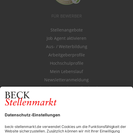
FÜR BEWERBER
Stellenangebote
Job Agent aktivieren
Aus- / Weiterbildung
Arbeitgeberprofile
Hochschulprofile
Mein Lebenslauf
Newsletteranmeldung
Durchsuchen Sie den Stellenkatalog
FÜR ARBEITGEBER
Stellenmarktpreise
Anzeigen-AGB
Media-Daten