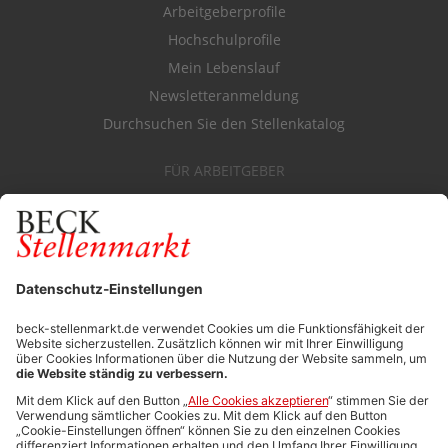
Arbeitgeberprofile
Hochschulprofile
Mein Lebenslauf
Newsletteranmeldung
Durchsuchen Sie den Stellenkatalog
FÜR ARBEITGEBER
Stellenmarktpreise
Anzeigen-AGB
Media-Daten
Newsletteranmeldung
Produktübersicht
ALLGEMEIN
FAQs