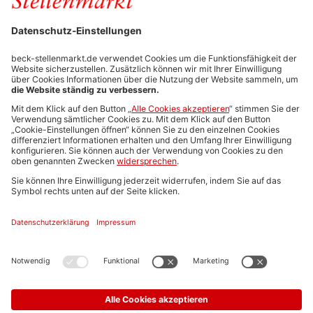
FÜR ARBEITGEBER
Stellenmarktpreise
Anzeigen-AGB
Media-Daten
Newsletteranmeldung
Produktübersicht
ALLGEMEIN
FAQs
Impressum
Datenschutz
Nutzungsbedingungen
Stellenangebote C.H.BECK
C.H.BECK Literatur-Sachbuch-Wissenschaft