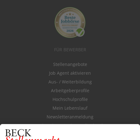
FÜR BEWERBER
Stellenangebote
Job Agent aktivieren
Aus- / Weiterbildung
Arbeitgeberprofile
Hochschulprofile
Mein Lebenslauf
Newsletteranmeldung
Durchsuchen Sie den Stellenkatalog