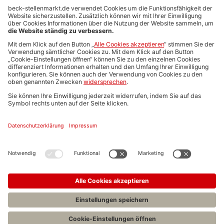
Anzeigen-AGB
Media-Daten
Newsletteranmeldung
Produktübersicht
ALLGEMEIN
FAQs
Impressum
Datenschutz
Nutzungsbedingungen
Stellenangebote C.H.BECK
C.H.BECK Literatur-Sachbuch-Wissenschaft