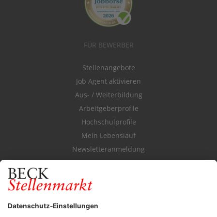
FÜR BEWERBER
Stellenangebote
Job Agent aktivieren
Aus- / Weiterbildung
Arbeitgeberprofile
Hochschulprofile
Mein Lebenslauf
Newsletteranmeldung
Durchsuchen Sie den Stellenkatalog
FÜR ARBEITGEBER
Stellenmarktpreise