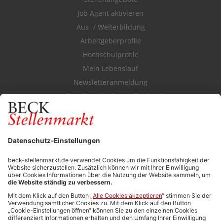
Job Agent aktivieren
Aus- / Weiterbildung
Arbeitgeberprofile
Hochschulprofile
Mein Lebenslauf
Newsletteranmeldung
Durchsuchen Sie den Stellenkatalog
FÜR ARBEITGEBER
Stellenmarktpreise
Anzeigen-AGB
Media-Daten
Newsletteranmeldung
Produktübersicht
ALLGEMEIN