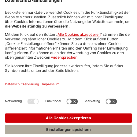
Stellenmarktpreise
Anzeigen-AGB
Media-Daten
Newsletteranmeldung
Produktübersicht
ALLGEMEIN
FAQs
Impressum
Datenschutz
Nutzungsbedingungen
Stellenangebote C.H.BECK
C.H.BECK Literatur-Sachbuch-Wissenschaft