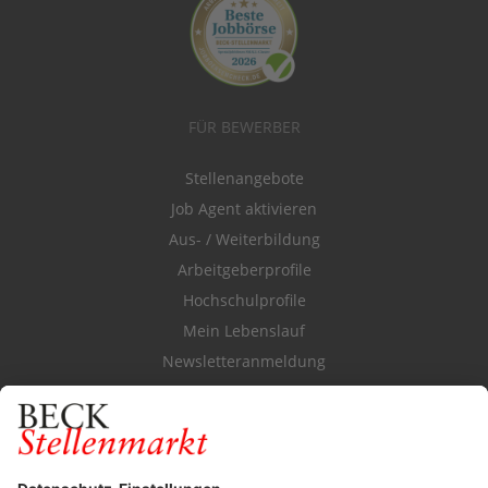
FÜR BEWERBER
Stellenangebote
Job Agent aktivieren
Aus- / Weiterbildung
Arbeitgeberprofile
Hochschulprofile
Mein Lebenslauf
Newsletteranmeldung
Durchsuchen Sie den Stellenkatalog
FÜR ARBEITGEBER