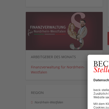
ARBEITGEBER DES MONATS
Finanzverwaltung für Nordrhein-
Westfalen
REGION
Nordrhein-Westfalen