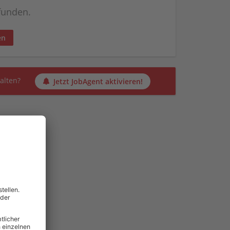
efunden.
en
alten?
Jetzt JobAgent aktivieren!