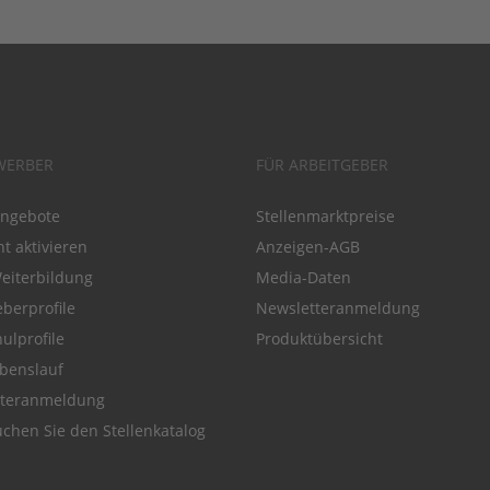
WERBER
FÜR ARBEITGEBER
angebote
Stellenmarktpreise
t aktivieren
Anzeigen-AGB
Weiterbildung
Media-Daten
eberprofile
Newsletteranmeldung
ulprofile
Produktübersicht
benslauf
tteranmeldung
chen Sie den Stellenkatalog