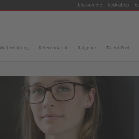
beck-online
beck-shop
b
 Weiterbildung
Referendariat
Ratgeber
Talent Pool