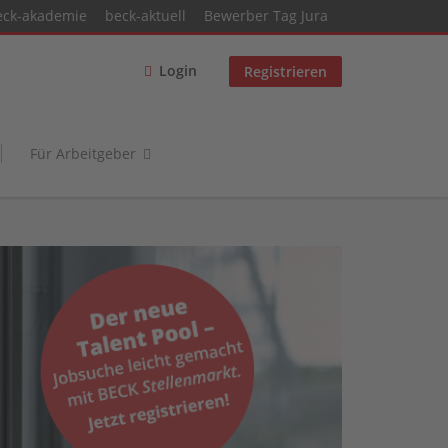
eck-akademie
beck-aktuell
Bewerber Tag Jura
Login
Registrieren
Für Arbeitgeber