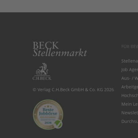
FÜR BE
Stellen
Job Agen
Aus- / 
Arbeitg
© Verlag C.H.Beck GmbH & Co. KG 2026
Hochsch
Mein Le
Newsle
Durchsu