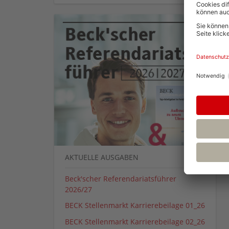
AKTUELLE AUSGABEN
Beck'scher Referendariatsführer
2026/27
BECK Stellenmarkt Karrierebeilage 01_26
BECK Stellenmarkt Karrierebeilage 02_26