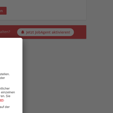
en
alten?
Jetzt JobAgent aktivieren!