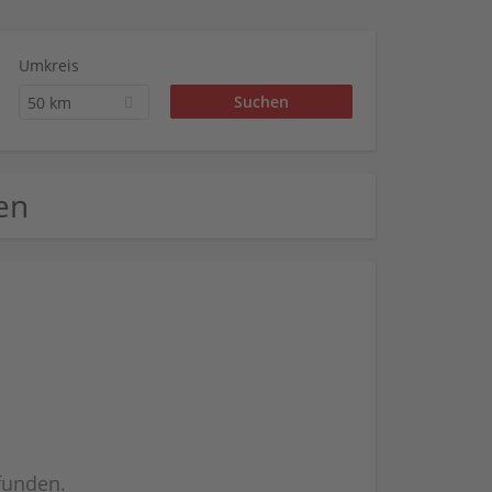
Umkreis
50 km
len
efunden.