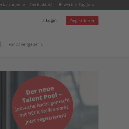
eck-akademie
beck-aktuell
Bewerber Tag Jura
Login
Registrieren
Für Arbeitgeber