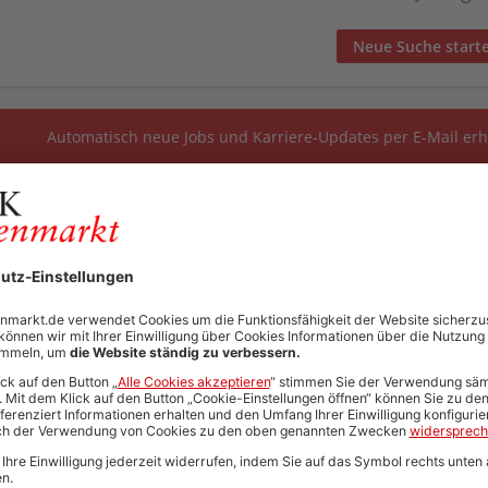
Neue Suche start
Automatisch neue Jobs und Karriere-Updates per E-Mail erh