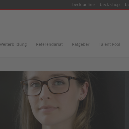
beck-online
beck-shop
b
 Weiterbildung
Referendariat
Ratgeber
Talent Pool