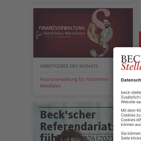
ARBEITGEBER DES MONATS
Finanzverwaltung für Nordrhein-
Westfalen