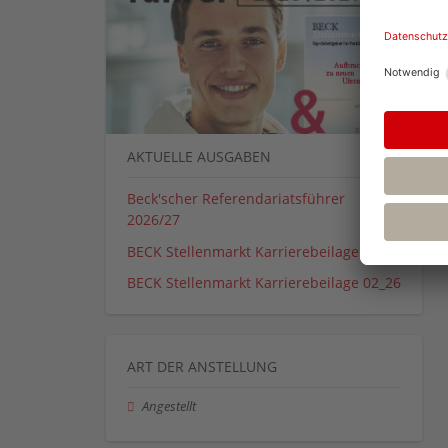
AKTUELLE AUSGABEN
Beck'scher Referendariatsführer
2026/27
BECK Stellenmarkt Karrierebeilage 01_26
BECK Stellenmarkt Karrierebeilage 02_26
ART DER ANSTELLUNG
Angestellt