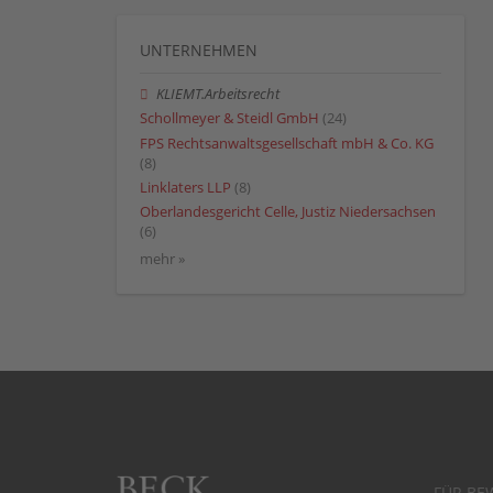
UNTERNEHMEN
KLIEMT.Arbeitsrecht
Schollmeyer & Steidl GmbH
(24)
FPS Rechtsanwaltsgesellschaft mbH & Co. KG
(8)
Linklaters LLP
(8)
Oberlandesgericht Celle, Justiz Niedersachsen
(6)
mehr »
FÜR BE