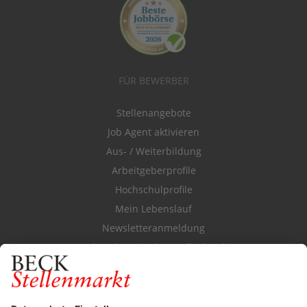
FÜR BEWERBER
Stellenangebote
Job Agent aktivieren
Aus- / Weiterbildung
Arbeitgeberprofile
Hochschulprofile
Mein Lebenslauf
Newsletteranmeldung
Durchsuchen Sie den Stellenkatalog
FÜR ARBEITGEBER