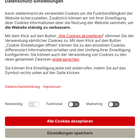
Stellenmarktpreise
Anzeigen-AGB
Media-Daten
Newsletteranmeldung
Produktübersicht
ALLGEMEIN
FAQs
Impressum
Datenschutz
Nutzungsbedingungen
Stellenangebote C.H.BECK
C.H.BECK Literatur-Sachbuch-Wissenschaft