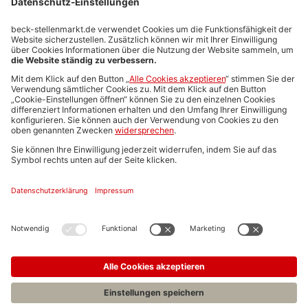
Stellenmarktpreise
Anzeigen-AGB
Media-Daten
Newsletteranmeldung
Produktübersicht
ALLGEMEIN
FAQs
Impressum
Datenschutz
Nutzungsbedingungen
Stellenangebote C.H.BECK
C.H.BECK Literatur-Sachbuch-Wissenschaft