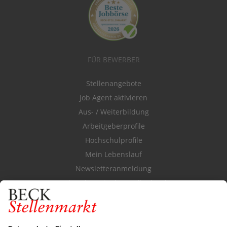
FÜR BEWERBER
Stellenangebote
Job Agent aktivieren
Aus- / Weiterbildung
Arbeitgeberprofile
Hochschulprofile
Mein Lebenslauf
Newsletteranmeldung
Durchsuchen Sie den Stellenkatalog
FÜR ARBEITGEBER