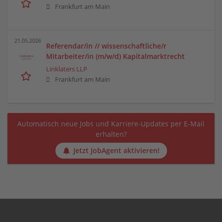
Frankfurt am Main
21.05.2026
Referendar/in // wissenschaftliche/r
Mitarbeiter/in (m/w/d) Kapitalmarktrecht
Linklaters LLP
Frankfurt am Main
Automatisch neue Jobs und Karriere-Updates per E-Mail
erhalten?
Jetzt JobAgent aktivieren!