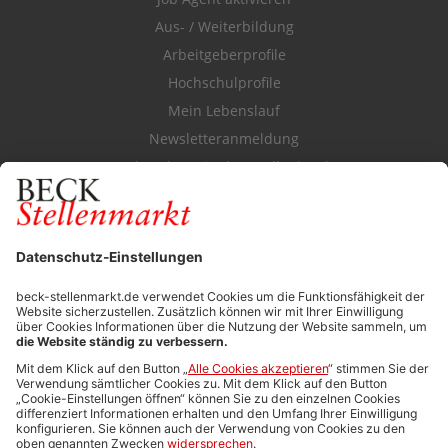
Aus- / Weiterbildung
Arbeitgeberprofile
Hochschulprofile
Mein Lebenslauf
Newsletteranmeldung
Durchsuchen Sie den Stellenkatalog
FÜR ARBEITGEBER
Stellenmarktpreise
Anzeigen-AGB
Media-Daten
Newsletteranmeldung
Produktübersicht
ALLGEMEIN