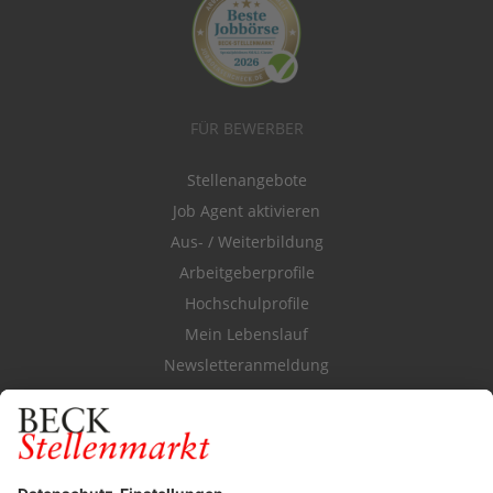
FÜR BEWERBER
Stellenangebote
Job Agent aktivieren
Aus- / Weiterbildung
Arbeitgeberprofile
Hochschulprofile
Mein Lebenslauf
Newsletteranmeldung
Durchsuchen Sie den Stellenkatalog
FÜR ARBEITGEBER