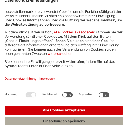
Stellenmarktpreise
Anzeigen-AGB
Media-Daten
Newsletteranmeldung
Produktübersicht
ALLGEMEIN
FAQs
Impressum
Datenschutz
Nutzungsbedingungen
Stellenangebote C.H.BECK
C.H.BECK Literatur-Sachbuch-Wissenschaft