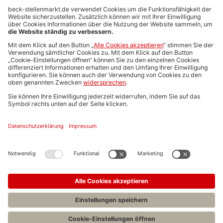
Anzeigen-AGB
Media-Daten
Newsletteranmeldung
Produktübersicht
ALLGEMEIN
FAQs
Impressum
Datenschutz
Nutzungsbedingungen
Stellenangebote C.H.BECK
C.H.BECK Literatur-Sachbuch-Wissenschaft