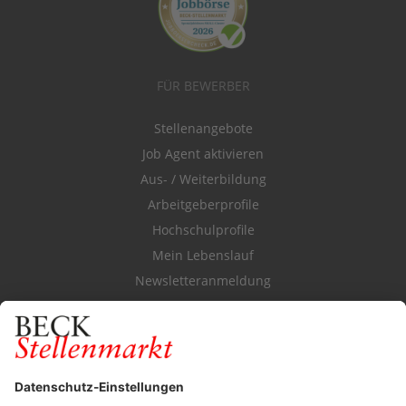
FÜR BEWERBER
Stellenangebote
Job Agent aktivieren
Aus- / Weiterbildung
Arbeitgeberprofile
Hochschulprofile
Mein Lebenslauf
Newsletteranmeldung
Durchsuchen Sie den Stellenkatalog
FÜR ARBEITGEBER
Stellenmarktpreise