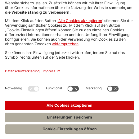
Media-Daten
Newsletteranmeldung
Produktübersicht
ALLGEMEIN
FAQs
Impressum
Datenschutz
Nutzungsbedingungen
Stellenangebote C.H.BECK
C.H.BECK Literatur-Sachbuch-Wissenschaft
Entwickelt durch
Jobiqo