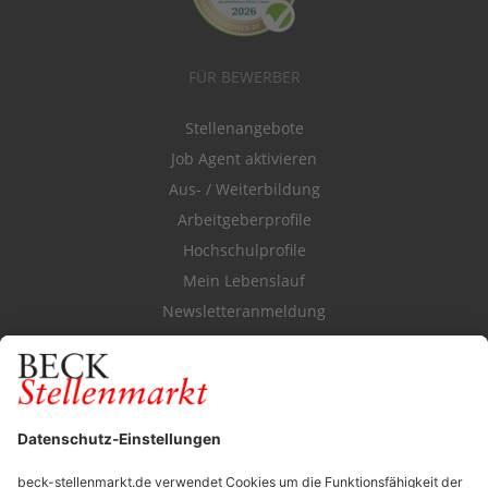
FÜR BEWERBER
Stellenangebote
Job Agent aktivieren
Aus- / Weiterbildung
Arbeitgeberprofile
Hochschulprofile
Mein Lebenslauf
Newsletteranmeldung
Durchsuchen Sie den Stellenkatalog
FÜR ARBEITGEBER
Stellenmarktpreise
Anzeigen-AGB