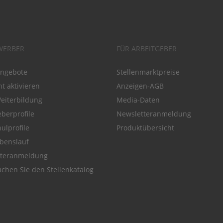
WERBER
FÜR ARBEITGEBER
angebote
Stellenmarktpreise
t aktivieren
Anzeigen-AGB
Weiterbildung
Media-Daten
eberprofile
Newsletteranmeldung
ulprofile
Produktübersicht
benslauf
tteranmeldung
chen Sie den Stellenkatalog