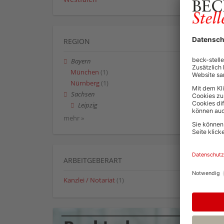
REGION
Bayern
München
(1)
Nürnberg
(1)
Sachsen
Leipzig
mehr »
ARBEITGEBERART
Kanzlei / Notariat
(1)