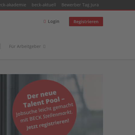
eck-akademie
beck-aktuell
Bewerber Tag Jura
Login
Registrieren
Für Arbeitgeber