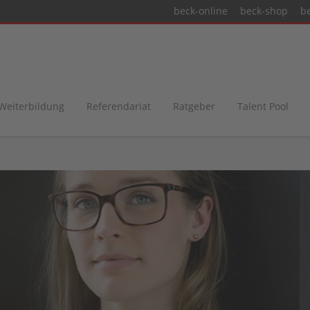
beck-online
beck-shop
b
 Weiterbildung
Referendariat
Ratgeber
Talent Pool