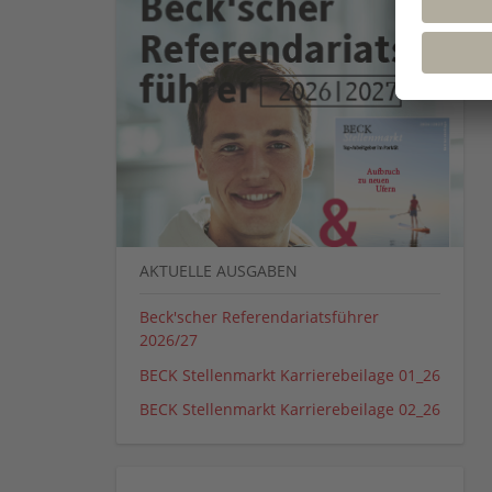
AKTUELLE AUSGABEN
Beck'scher Referendariatsführer
2026/27
BECK Stellenmarkt Karrierebeilage 01_26
BECK Stellenmarkt Karrierebeilage 02_26