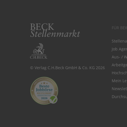
FÜR BE
Stellen
Job Agen
Aus- / 
Arbeitg
© Verlag C.H.Beck GmbH & Co. KG 2026
Hochsch
Mein Le
Newsle
Durchsu