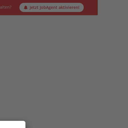
alten?
Jetzt JobAgent aktivieren!