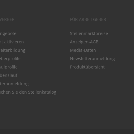
WERBER
FÜR ARBEITGEBER
angebote
Stellenmarktpreise
t aktivieren
Anzeigen-AGB
Weiterbildung
Media-Daten
eberprofile
Newsletteranmeldung
ulprofile
Produktübersicht
benslauf
tteranmeldung
chen Sie den Stellenkatalog