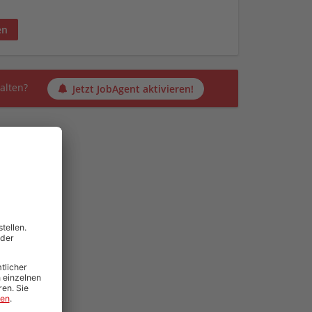
en
alten?
Jetzt JobAgent aktivieren!