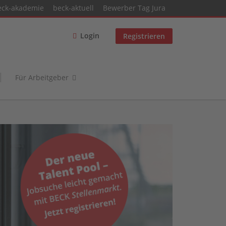
eck-akademie
beck-aktuell
Bewerber Tag Jura
Login
Registrieren
Für Arbeitgeber