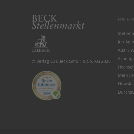
FÜR BE
Stellen
Job Agen
Aus- / 
Arbeitg
© Verlag C.H.Beck GmbH & Co. KG 2026
Hochsch
Mein Le
Newsle
Durchsu