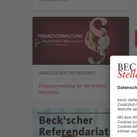
ARBEITGEBER DES MONATS
Finanzverwaltung für Nordrhein-
Westfalen