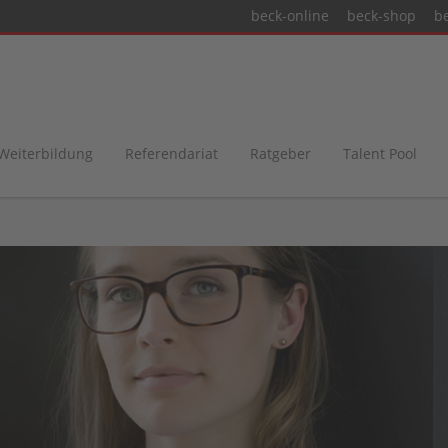
beck-online
beck-shop
b
 Weiterbildung
Referendariat
Ratgeber
Talent Pool