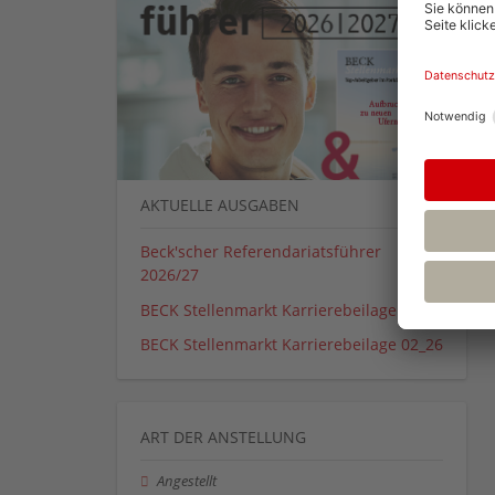
AKTUELLE AUSGABEN
Beck'scher Referendariatsführer
2026/27
BECK Stellenmarkt Karrierebeilage 01_26
BECK Stellenmarkt Karrierebeilage 02_26
ART DER ANSTELLUNG
Angestellt