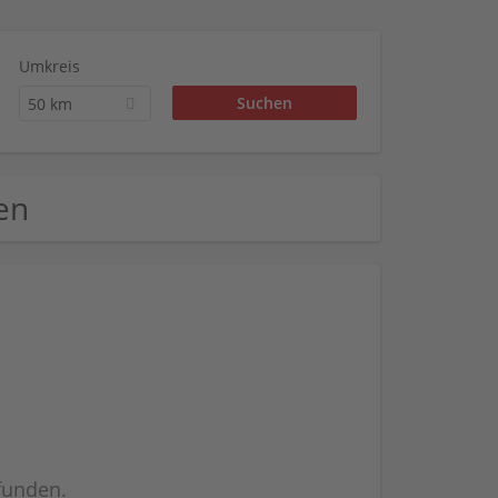
Umkreis
50 km
len
efunden.