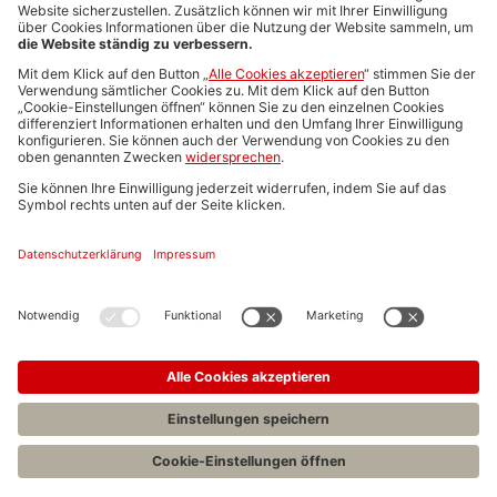
Media-Daten
Newsletteranmeldung
Produktübersicht
ALLGEMEIN
FAQs
Impressum
Datenschutz
Nutzungsbedingungen
Stellenangebote C.H.BECK
C.H.BECK Literatur-Sachbuch-Wissenschaft
Entwickelt durch
Jobiqo