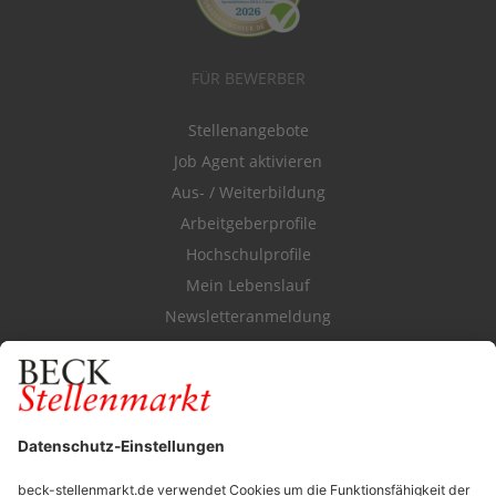
FÜR BEWERBER
Stellenangebote
Job Agent aktivieren
Aus- / Weiterbildung
Arbeitgeberprofile
Hochschulprofile
Mein Lebenslauf
Newsletteranmeldung
Durchsuchen Sie den Stellenkatalog
FÜR ARBEITGEBER
Stellenmarktpreise
Anzeigen-AGB