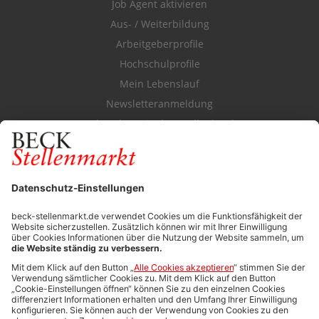
Job Agent aktivieren
Aus- / Weiterbildung
Arbeitgeberprofile
Hochschulprofile
Mein Lebenslauf
Newsletteranmeldung
Durchsuchen Sie den Stellenkatalog
FÜR ARBEITGEBER
Stellenmarktpreise
Anzeigen-AGB
Media-Daten
Newsletteranmeldung
Produktübersicht
ALLGEMEIN