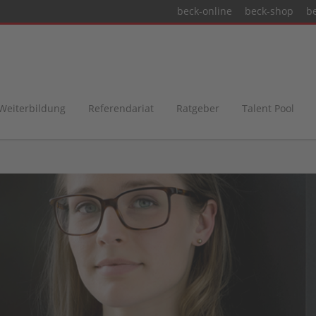
beck-online
beck-shop
b
 Weiterbildung
Referendariat
Ratgeber
Talent Pool