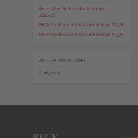
Beck'scher Referendariatsführer
2026/27
BECK Stellenmarkt Karrierebeilage 01_26
BECK Stellenmarkt Karrierebeilage 02_26
ART DER ANSTELLUNG
Angestellt