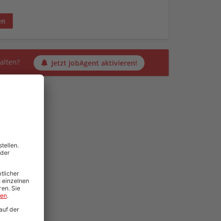
en
alten?
Jetzt JobAgent aktivieren!