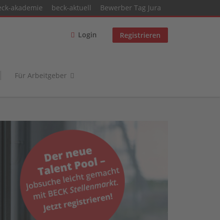
eck-akademie
beck-aktuell
Bewerber Tag Jura
Login
Registrieren
Für Arbeitgeber