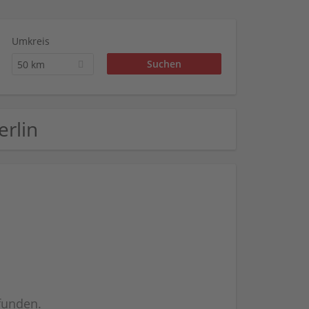
Umkreis
50 km
erlin
efunden.