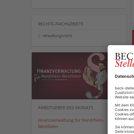
RECHTS-/FACHGEBIETE
Verwaltungsrecht
ARBEITGEBER DES MONATS
Finanzverwaltung für Nordrhein-
Westfalen