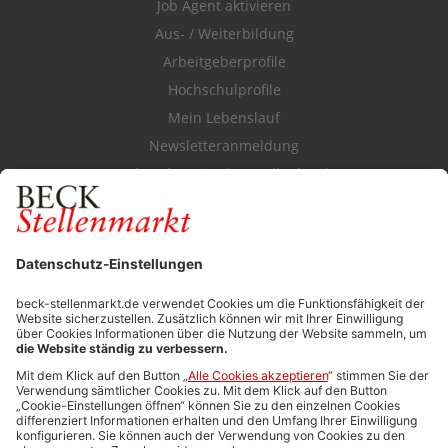
Job Agent aktivieren
Aus- / Weiterbildung
Arbeitgeberprofile
Hochschulprofile
Mein Lebenslauf
Newsletteranmeldung
Durchsuchen Sie den Stellenkatalog
FÜR ARBEITGEBER
Stellenmarktpreise
Anzeigen-AGB
Media-Daten
Newsletteranmeldung
Produktübersicht
ALLGEMEIN