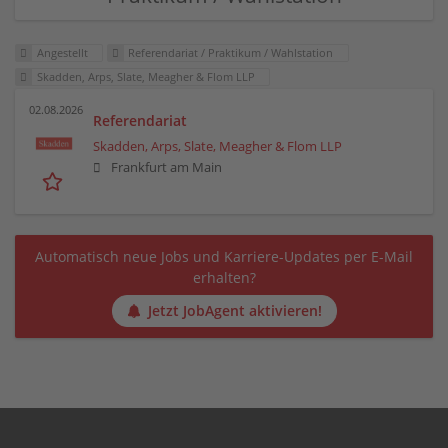
Angestellt
Referendariat / Praktikum / Wahlstation
Skadden, Arps, Slate, Meagher & Flom LLP
02.08.2026
Referendariat
Skadden, Arps, Slate, Meagher & Flom LLP
Frankfurt am Main
Automatisch neue Jobs und Karriere-Updates per E-Mail
erhalten?
Jetzt JobAgent aktivieren!