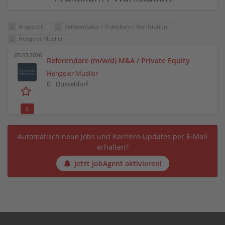
Angestellt
Referendariat / Praktikum / Wahlstation
Hengeler Mueller
05.03.2026
Referendare (m/w/d) M&A / Private Equity
Hengeler Mueller
Düsseldorf
Automatisch neue Jobs und Karriere-Updates per E-Mail
erhalten?
Jetzt JobAgent aktivieren!