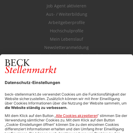
Job Agent aktivieren
Aus- / Weiterbildung
Arbeitgeberprofile
Hochschulprofile
Mein Lebenslauf
Newsletteranmeldung
Durchsuchen Sie den Stellenkatalog
FÜR ARBEITGEBER
Stellenmarktpreise
Anzeigen-AGB
Media-Daten
Newsletteranmeldung
Produktübersicht
ALLGEMEIN