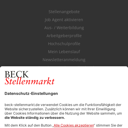
Stellenangebote
Job Agent aktivieren
Aus- / Weiterbildung
Arbeitgeberprofile
Hochschulprofile
Mein Lebenslauf
Newsletteranmeldung
Durchsuchen Sie den Stellenkatalog
FÜR ARBEITGEBER
Stellenmarktpreise
Anzeigen-AGB
Media-Daten
Newsletteranmeldung
Produktübersicht