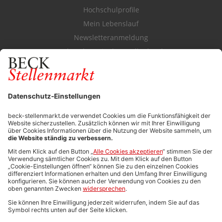
Hochschulprofile
Mein Lebenslauf
Newsletteranmeldung
Durchsuchen Sie den Stellenkatalog
FÜR ARBEITGEBER
Stellenmarktpreise
Anzeigen-AGB
Media-Daten
Newsletteranmeldung
Produktübersicht
ALLGEMEIN
FAQs
Impressum