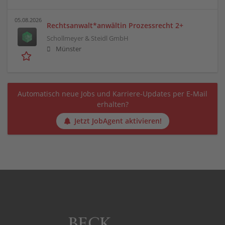
05.08.2026
Rechtsanwalt*anwältin Prozessrecht 2+
Schollmeyer & Steidl GmbH
Münster
Automatisch neue Jobs und Karriere-Updates per E-Mail
erhalten?
Jetzt JobAgent aktivieren!