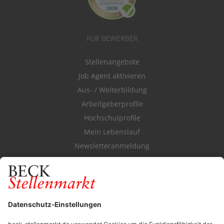
FÜR BEWERBER
Stellenangebote
Job Agent aktivieren
Aus- / Weiterbildung
Arbeitgeberprofile
Hochschulprofile
Mein Lebenslauf
Newsletteranmeldung
Durchsuchen Sie den Stellenkatalog
FÜR ARBEITGEBER
Stellenmarktpreise
Anzeigen-AGB