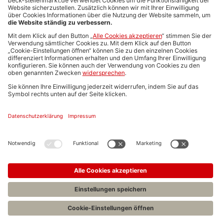
Media-Daten
Newsletteranmeldung
Produktübersicht
ALLGEMEIN
FAQs
Impressum
Datenschutz
Nutzungsbedingungen
Stellenangebote C.H.BECK
C.H.BECK Literatur-Sachbuch-Wissenschaft
Entwickelt durch
Jobiqo