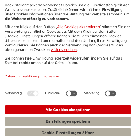
Anzeigen-AGB
Media-Daten
Newsletteranmeldung
Produktübersicht
ALLGEMEIN
FAQs
Impressum
Datenschutz
Nutzungsbedingungen
Stellenangebote C.H.BECK
C.H.BECK Literatur-Sachbuch-Wissenschaft