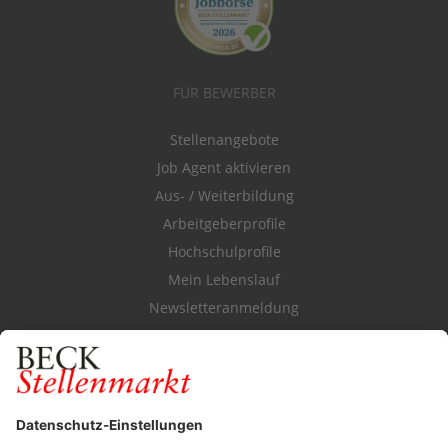
FÜR BEWERBER
Stellenangebote
Job Agent aktivieren
Aus- / Weiterbildung
Arbeitgeberprofile
Hochschulprofile
Mein Lebenslauf
Newsletteranmeldung
Durchsuchen Sie den Stellenkatalog
FÜR ARBEITGEBER
Stellenmarktpreise