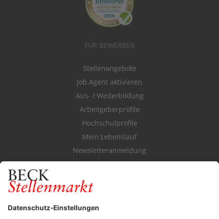
FÜR BEWERBER
Stellenangebote
Job Agent aktivieren
Aus- / Weiterbildung
Arbeitgeberprofile
Hochschulprofile
Mein Lebenslauf
Newsletteranmeldung
Durchsuchen Sie den Stellenkatalog
FÜR ARBEITGEBER
Stellenmarktpreise