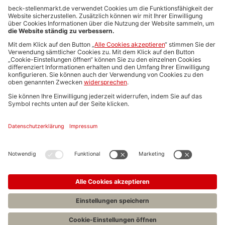
Anzeigen-AGB
Media-Daten
Newsletteranmeldung
Produktübersicht
ALLGEMEIN
FAQs
Impressum
Datenschutz
Nutzungsbedingungen
Stellenangebote C.H.BECK
C.H.BECK Literatur-Sachbuch-Wissenschaft