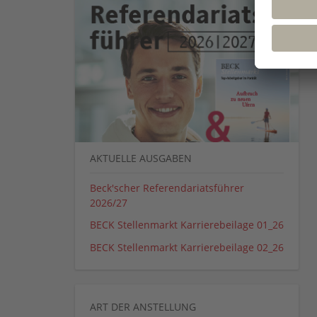
AKTUELLE AUSGABEN
Beck'scher Referendariatsführer
2026/27
BECK Stellenmarkt Karrierebeilage 01_26
BECK Stellenmarkt Karrierebeilage 02_26
ART DER ANSTELLUNG