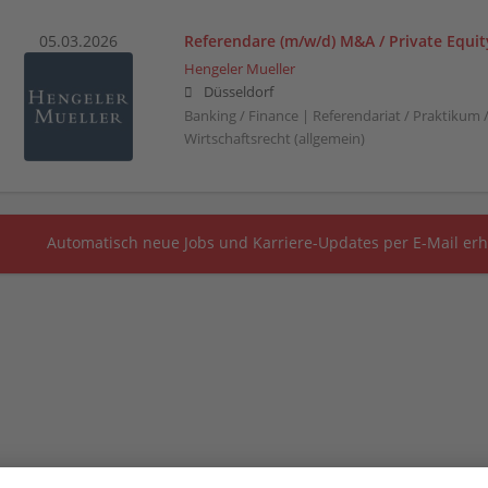
05.03.2026
Referendare (m/w/d) M&A / Private Equit
Hengeler Mueller
Düsseldorf
Banking / Finance | Referendariat / Praktikum 
Wirtschaftsrecht (allgemein)
Automatisch neue Jobs und Karriere-Updates per E-Mail erh