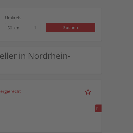
Umkreis
50 km
eller in Nordrhein-
nergierecht