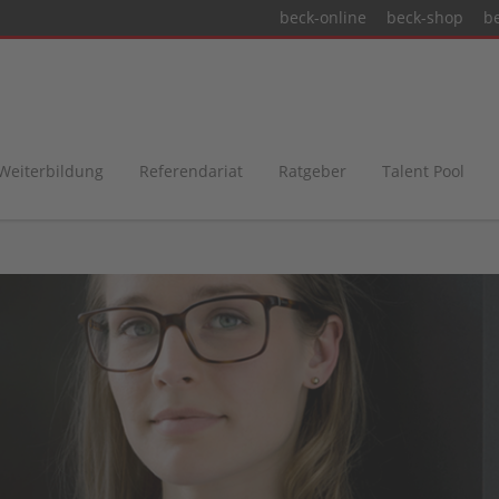
beck-online
beck-shop
b
 Weiterbildung
Referendariat
Ratgeber
Talent Pool