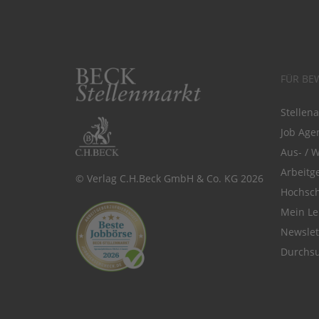
FÜR BE
Stellen
Job Agen
Aus- / 
Arbeitg
© Verlag C.H.Beck GmbH & Co. KG 2026
Hochsch
Mein Le
Newsle
Durchsu