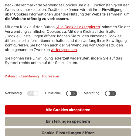
Anzeigen-AGB
Media-Daten
Newsletteranmeldung
Produktübersicht
ALLGEMEIN
FAQs
Impressum
Datenschutz
Nutzungsbedingungen
Stellenangebote C.H.BECK
C.H.BECK Literatur-Sachbuch-Wissenschaft