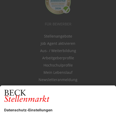
FÜR BEWERBER
Stellenangebote
Job Agent aktivieren
Aus- / Weiterbildung
Arbeitgeberprofile
Hochschulprofile
Mein Lebenslauf
Newsletteranmeldung
Durchsuchen Sie den Stellenkatalog
FÜR ARBEITGEBER
Stellenmarktpreise