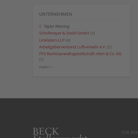
UNTERNEHMEN
Taylor Wessing
Schollmeyer & Steidl GmbH
(5)
Linklaters LLP
(4)
Arbeitgeberverband Luftverkehr e.V.
(2)
FPS Rechtsanwaltsgesellschaft mbH & Co. KG
(2)
mehr »
FÜR BE