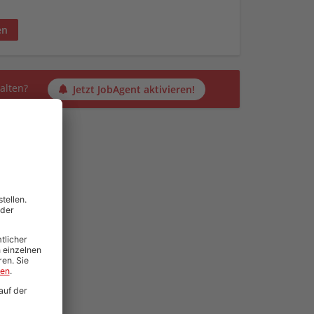
en
alten?
Jetzt JobAgent aktivieren!