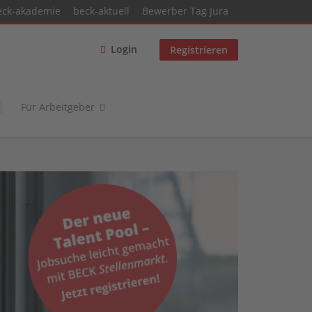
eck-akademie
beck-aktuell
Bewerber Tag Jura
Login
Registrieren
Für Arbeitgeber