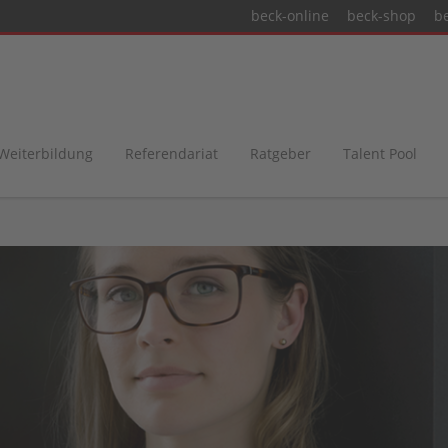
beck-online
beck-shop
b
 Weiterbildung
Referendariat
Ratgeber
Talent Pool