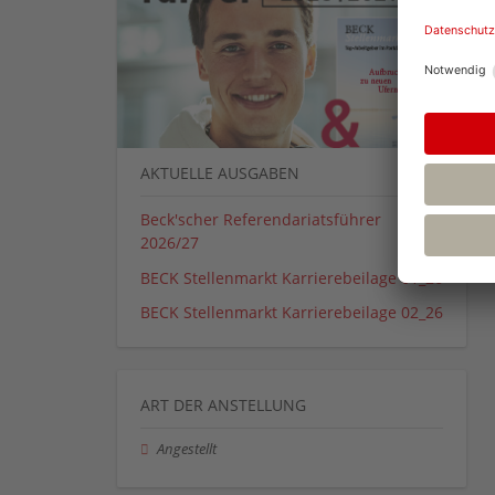
AKTUELLE AUSGABEN
Beck'scher Referendariatsführer
2026/27
BECK Stellenmarkt Karrierebeilage 01_26
BECK Stellenmarkt Karrierebeilage 02_26
ART DER ANSTELLUNG
Angestellt