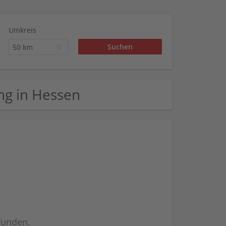
Umkreis
50 km
ing in Hessen
efunden.