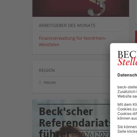
ARBEITGEBER DES MONATS
Finanzverwaltung für Nordrhein-
Westfalen
REGION
Hessen