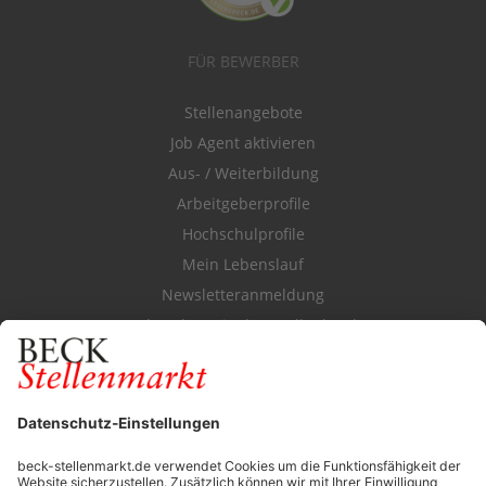
FÜR BEWERBER
Stellenangebote
Job Agent aktivieren
Aus- / Weiterbildung
Arbeitgeberprofile
Hochschulprofile
Mein Lebenslauf
Newsletteranmeldung
Durchsuchen Sie den Stellenkatalog
FÜR ARBEITGEBER
Stellenmarktpreise
Anzeigen-AGB