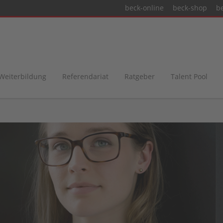
beck-online
beck-shop
b
 Weiterbildung
Referendariat
Ratgeber
Talent Pool