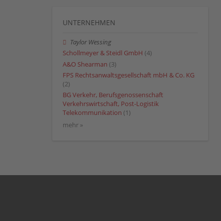
UNTERNEHMEN
Taylor Wessing
Schollmeyer & Steidl GmbH
(4)
A&O Shearman
(3)
FPS Rechtsanwaltsgesellschaft mbH & Co. KG
(2)
BG Verkehr, Berufsgenossenschaft
Verkehrswirtschaft, Post-Logistik
Telekommunikation
(1)
mehr »