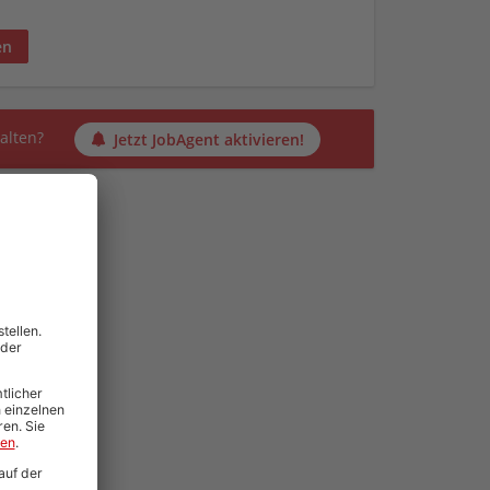
en
alten?
Jetzt JobAgent aktivieren!