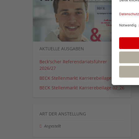
AKTUELLE AUSGABEN
Beck'scher Referendariatsführer
2026/27
BECK Stellenmarkt Karrierebeilage 01_26
BECK Stellenmarkt Karrierebeilage 02_26
ART DER ANSTELLUNG
Angestellt