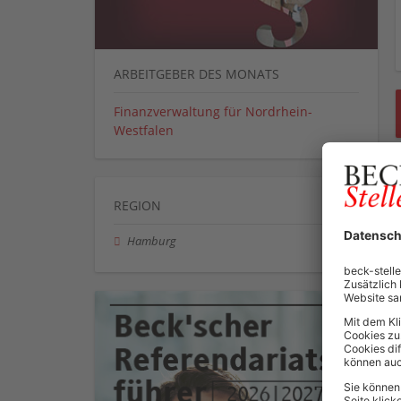
ARBEITGEBER DES MONATS
Finanzverwaltung für Nordrhein-
Westfalen
REGION
Hamburg