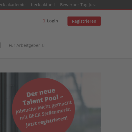
eck-akademie
beck-aktuell
Bewerber Tag Jura
Login
Registrieren
Für Arbeitgeber