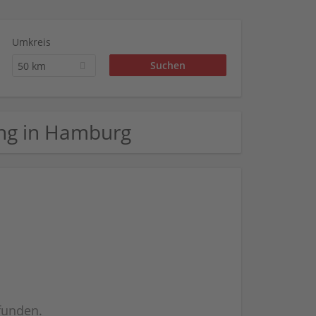
Umkreis
50 km
sing in Hamburg
efunden.