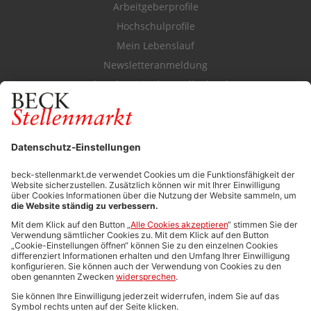
Arbeitgeberprofile
Hochschulprofile
Mein Lebenslauf
Newsletteranmeldung
Durchsuchen Sie den Stellenkatalog
FÜR ARBEITGEBER
Stellenmarktpreise
Anzeigen-AGB
Media-Daten
Newsletteranmeldung
Produktübersicht
ALLGEMEIN
FAQs