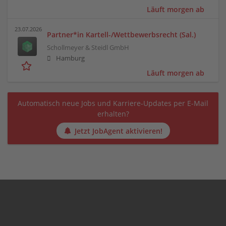
Läuft morgen ab
23.07.2026
Partner*in Kartell-/Wettbewerbsrecht (Sal.)
Schollmeyer & Steidl GmbH
Hamburg
Läuft morgen ab
Automatisch neue Jobs und Karriere-Updates per E-Mail
erhalten?
Jetzt JobAgent aktivieren!