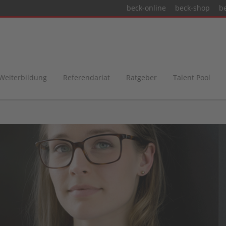
beck-online
beck-shop
b
 Weiterbildung
Referendariat
Ratgeber
Talent Pool