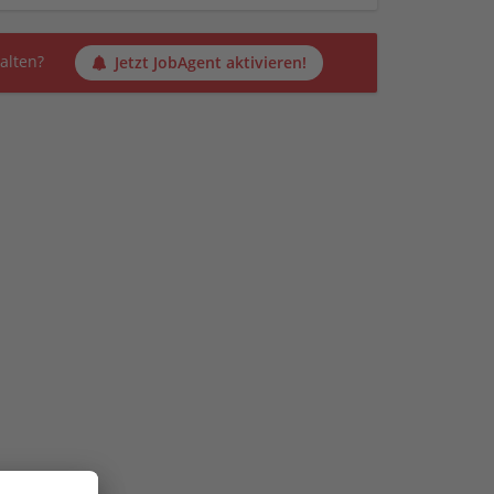
alten?
Jetzt JobAgent aktivieren!