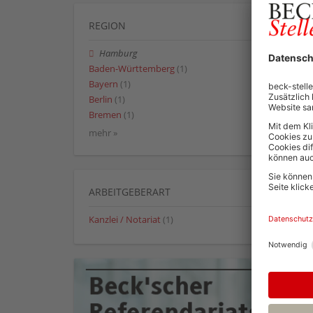
REGION
Hamburg
Baden-Württemberg
(1)
Bayern
(1)
Berlin
(1)
Bremen
(1)
mehr »
ARBEITGEBERART
Kanzlei / Notariat
(1)