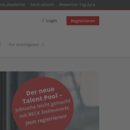
eck-akademie
beck-aktuell
Bewerber Tag Jura
Login
Registrieren
Für Arbeitgeber