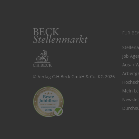
FÜR BE
Stellen
Job Agen
Aus- / 
Arbeitg
© Verlag C.H.Beck GmbH & Co. KG 2026
Hochsch
Mein Le
Newsle
Durchsu