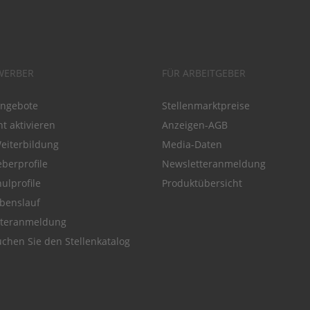
WERBER
FÜR ARBEITGEBER
angebote
Stellenmarktpreise
t aktivieren
Anzeigen-AGB
Weiterbildung
Media-Daten
eberprofile
Newsletteranmeldung
ulprofile
Produktübersicht
benslauf
tteranmeldung
chen Sie den Stellenkatalog