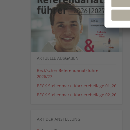
AKTUELLE AUSGABEN
Beck'scher Referendariatsführer
2026/27
BECK Stellenmarkt Karrierebeilage 01_26
BECK Stellenmarkt Karrierebeilage 02_26
ART DER ANSTELLUNG