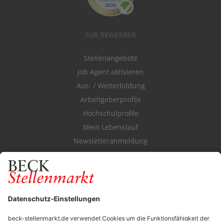
FÜR BEWERBER
Stellenangebote
Job Agent aktivieren
Aus- / Weiterbildung
Arbeitgeberprofile
Hochschulprofile
Mein Lebenslauf
Newsletteranmeldung
Durchsuchen Sie den Stellenkatalog
FÜR ARBEITGEBER
Stellenmarktpreise
Anzeigen-AGB