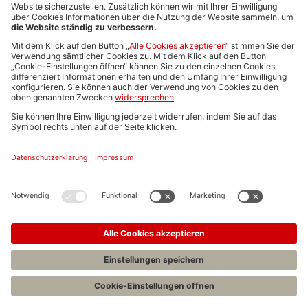
Media-Daten
Newsletteranmeldung
Produktübersicht
ALLGEMEIN
FAQs
Impressum
Datenschutz
Nutzungsbedingungen
Stellenangebote C.H.BECK
C.H.BECK Literatur-Sachbuch-Wissenschaft
Entwickelt durch
Jobiqo