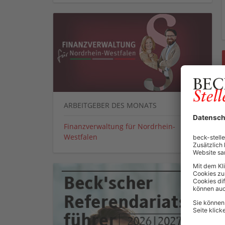
ARBEITGEBER DES MONATS
Finanzverwaltung für Nordrhein-
Westfalen