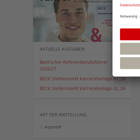
AKTUELLE AUSGABEN
Beck'scher Referendariatsführer
2026/27
BECK Stellenmarkt Karrierebeilage 01_26
BECK Stellenmarkt Karrierebeilage 02_26
ART DER ANSTELLUNG
Angestellt