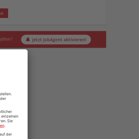
en
alten?
Jetzt JobAgent aktivieren!