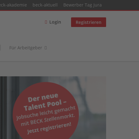
eck-akademie
beck-aktuell
Bewerber Tag Jura
Login
Registrieren
Für Arbeitgeber