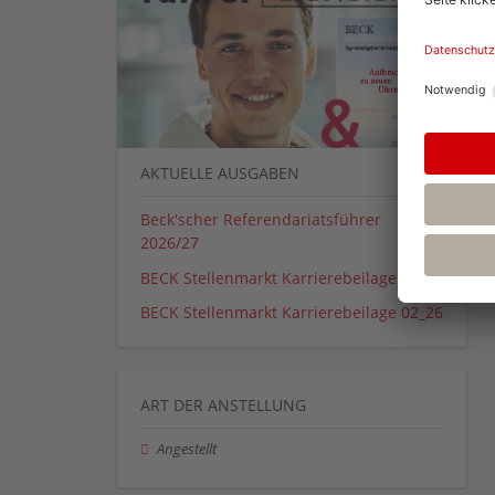
AKTUELLE AUSGABEN
Beck'scher Referendariatsführer
2026/27
BECK Stellenmarkt Karrierebeilage 01_26
BECK Stellenmarkt Karrierebeilage 02_26
ART DER ANSTELLUNG
Angestellt