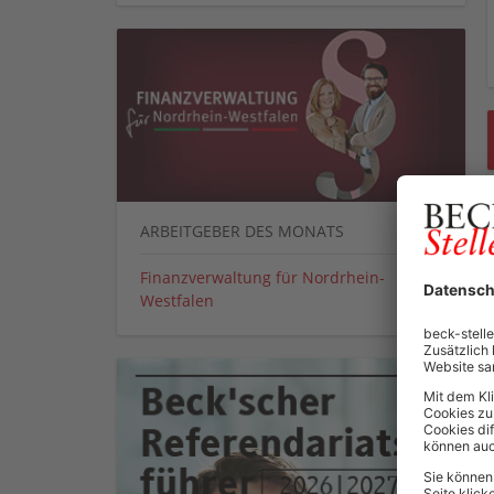
ARBEITGEBER DES MONATS
Finanzverwaltung für Nordrhein-
Westfalen