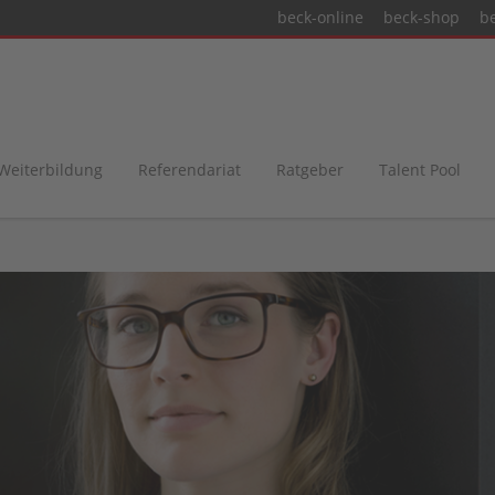
beck-online
beck-shop
b
 Weiterbildung
Referendariat
Ratgeber
Talent Pool