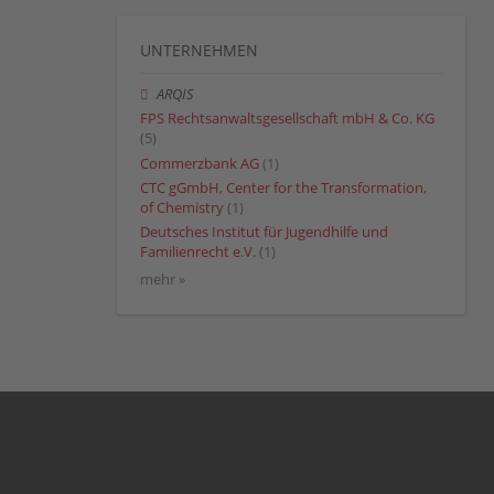
UNTERNEHMEN
ARQIS
FPS Rechtsanwaltsgesellschaft mbH & Co. KG
(5)
Commerzbank AG
(1)
CTC gGmbH, Center for the Transformation,
of Chemistry
(1)
Deutsches Institut für Jugendhilfe und
Familienrecht e.V.
(1)
mehr »