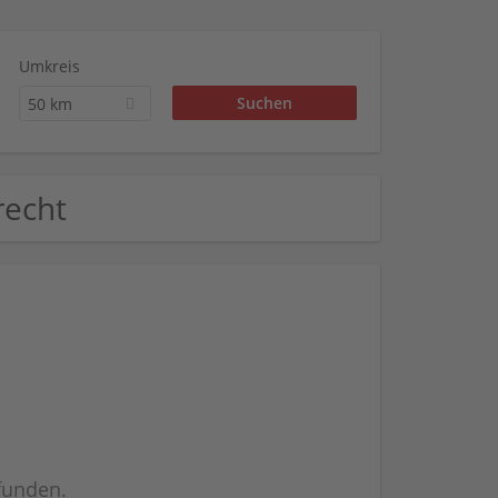
Umkreis
50 km
recht
efunden.