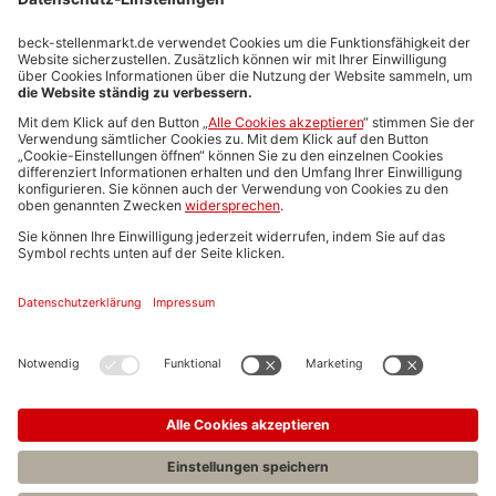
Stellenmarktpreise
Anzeigen-AGB
Media-Daten
Newsletteranmeldung
Produktübersicht
ALLGEMEIN
FAQs
Impressum
Datenschutz
Nutzungsbedingungen
Stellenangebote C.H.BECK
C.H.BECK Literatur-Sachbuch-Wissenschaft