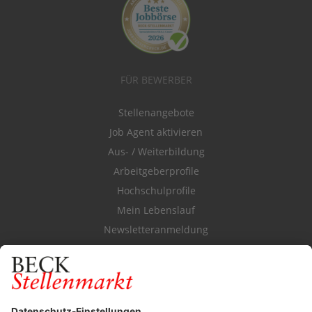
FÜR BEWERBER
Stellenangebote
Job Agent aktivieren
Aus- / Weiterbildung
Arbeitgeberprofile
Hochschulprofile
Mein Lebenslauf
Newsletteranmeldung
Durchsuchen Sie den Stellenkatalog
FÜR ARBEITGEBER