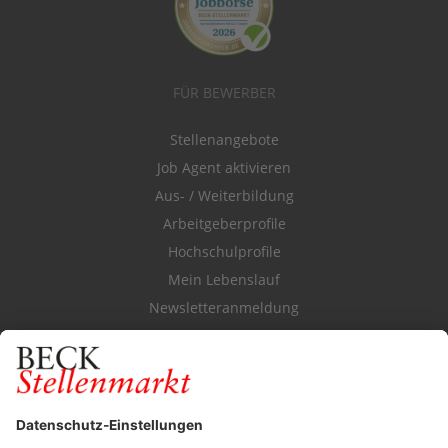
FÜR BEWERBER
Stellenangebote
Job Agent aktivieren
Aus- / Weiterbildung
Arbeitgeberprofile
Hochschulprofile
Mein Lebenslauf
Newsletteranmeldung
Durchsuchen Sie den Stellenkatalog
FÜR ARBEITGEBER
Stellenmarktpreise