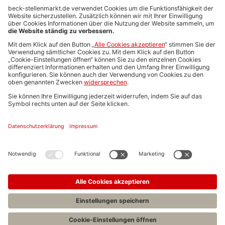
Anzeigen-AGB
Media-Daten
Newsletteranmeldung
Produktübersicht
ALLGEMEIN
FAQs
Impressum
Datenschutz
Nutzungsbedingungen
Stellenangebote C.H.BECK
C.H.BECK Literatur-Sachbuch-Wissenschaft