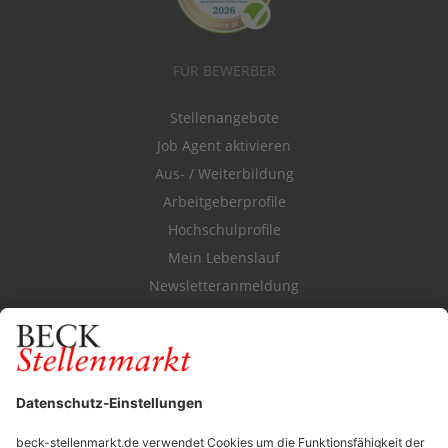
FÜR BEWERBER
Stellenangebote
Job Agent aktivieren
Aus- / Weiterbildung
Arbeitgeberprofile
Hochschulprofile
Mein Lebenslauf
Newsletteranmeldung
Durchsuchen Sie den Stellenkatalog
FÜR ARBEITGEBER
Stellenmarktpreise
Anzeigen-AGB