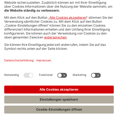
Media-Daten
Newsletteranmeldung
Produktübersicht
ALLGEMEIN
FAQs
Impressum
Datenschutz
Nutzungsbedingungen
Stellenangebote C.H.BECK
C.H.BECK Literatur-Sachbuch-Wissenschaft
Entwickelt durch
Jobiqo