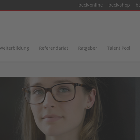
beck-online
beck-shop
b
 Weiterbildung
Referendariat
Ratgeber
Talent Pool