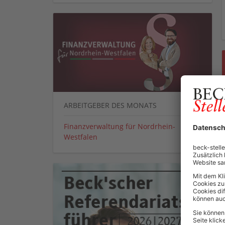
ARBEITGEBER DES MONATS
Finanzverwaltung für Nordrhein-
Westfalen