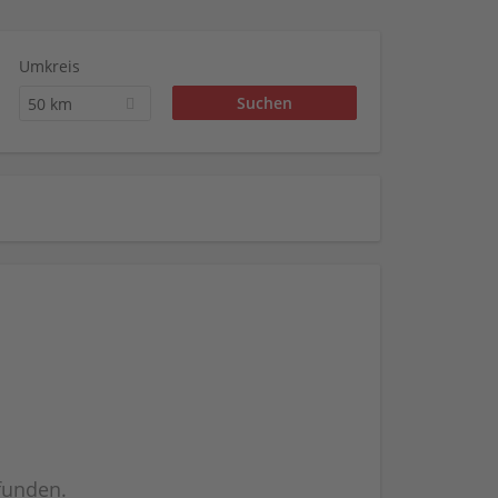
Umkreis
50 km
efunden.