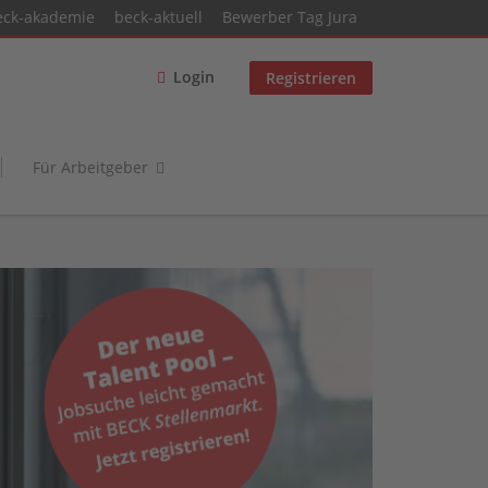
eck-akademie
beck-aktuell
Bewerber Tag Jura
Login
Registrieren
Für Arbeitgeber