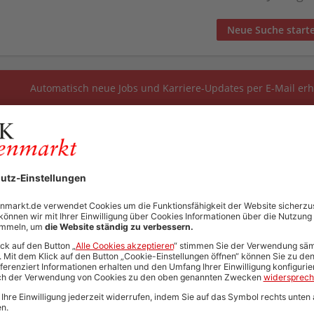
Neue Suche start
Automatisch neue Jobs und Karriere-Updates per E-Mail erh