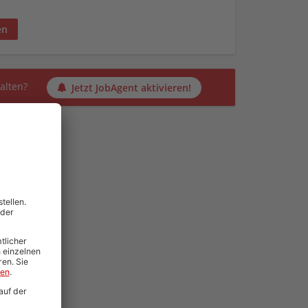
en
alten?
Jetzt JobAgent aktivieren!