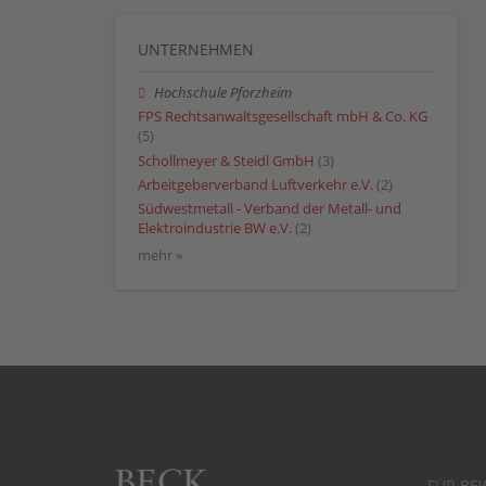
UNTERNEHMEN
Hochschule Pforzheim
FPS Rechtsanwaltsgesellschaft mbH & Co. KG
(5)
Schollmeyer & Steidl GmbH
(3)
Arbeitgeberverband Luftverkehr e.V.
(2)
Südwestmetall - Verband der Metall- und
Elektroindustrie BW e.V.
(2)
mehr »
FÜR BE