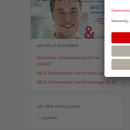
AKTUELLE AUSGABEN
Beck'scher Referendariatsführer
2026/27
BECK Stellenmarkt Karrierebeilage 01_26
BECK Stellenmarkt Karrierebeilage 02_26
ART DER ANSTELLUNG
Angestellt